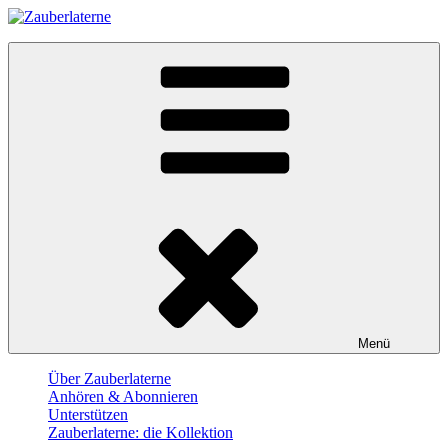
Skip
to
Zauberlaterne
content
Der Film-Podcast
Menü
Über Zauberlaterne
Anhören & Abonnieren
Unterstützen
Zauberlaterne: die Kollektion