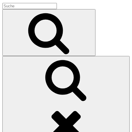
Search
for:
Search
Search