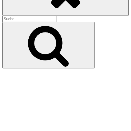
Search
for:
Search
Es ist schwer, ein Gott zu sein (2013)
15. Mai 2026
15. Mai 2026
Eigentlich ist Alexei Germans Film ein Science-Fiction-Epos: In
einer fernen Zukunft besuchen Wissenschaftler einen primitiven
Planeten als Beobachter, dürfen sich aber nicht einmischen. Doch
Handlung ist nur mit Mühe erkennbar in diesem sperrigen
Kunstwerk, welches dem Publikum viel abverlangt, nicht zuletzt
durch die denkbar abstoßendste Darstellung des Mittelalters im