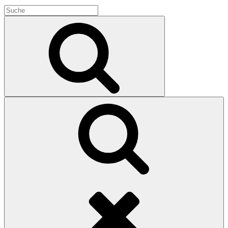
Search
for:
Search
Search