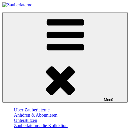
Skip
to
Zauberlaterne
content
Der Film-Podcast
Menü
Über Zauberlaterne
Anhören & Abonnieren
Unterstützen
Zauberlaterne: die Kollektion