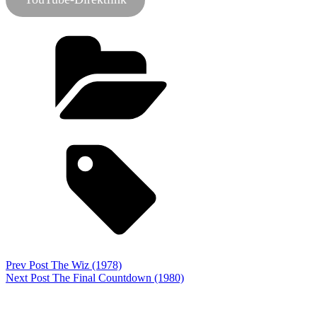
Categories
Podcast
Tags,
alexei german
es ist
schwer ein gott zu sein
film-podcast
science-fiction
zauberlaterne
Beitragsnavigation
Previous
Prev Post
The Wiz (1978)
Post
Next
Next Post
The Final Countdown (1980)
Post
Schreibe einen Kommentar