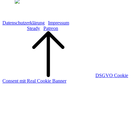
Copyright © 2026 Galaktisch aufs Ohr GbR S. Fistrich & S.
Göttling
Datenschutzerklärung
|
Impressum
Kündigung:
Steady
|
Patreon
Scroll
Up
DSGVO Cookie
Consent mit Real Cookie Banner