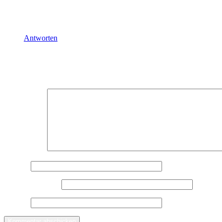
Aber natürlich viel Liebe für das Hochhalten von Physical
habe ich auch Lust, obwohl ich doch im Team Katzen spiele 
Antworten
Schreibe einen Kommentar
Deine E-Mail-Adresse wird nicht veröffentlicht.
Erforderliche Felder 
Kommentar
*
Name
*
E-Mail-Adresse
*
Website