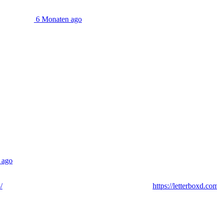
6 Monaten ago
ch nennen dürfen. Sie ist außerdem Dozentin an der Popakademie Bade
ohl – allerdings eher Knabberkram und Süßigkeiten. Von daher etwas 
 ago
l auseinandergehen. Immer wieder die lobende Worte zu DAS LEHRE
/
) wie Lobhudelei über THE LIFE OF CHUCK (
https://letterboxd.co
nicht auf dem Zettel hatte), dass der Regisseur von THE BRUTALIST
 ernsthaft überlegen, ob ich ihn mir ansehen werde. Ehrlich gesagt schüt