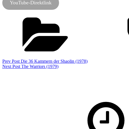
YouTube-Direktlink
Categories
Podcast
Beitragsnavigation
Previous
Prev Post
Die 36 Kammern der Shaolin (1978)
Post
Next
Next Post
The Warriors (1979)
Post
2 thoughts on “
Prix de la Lanterne Magiq
says: