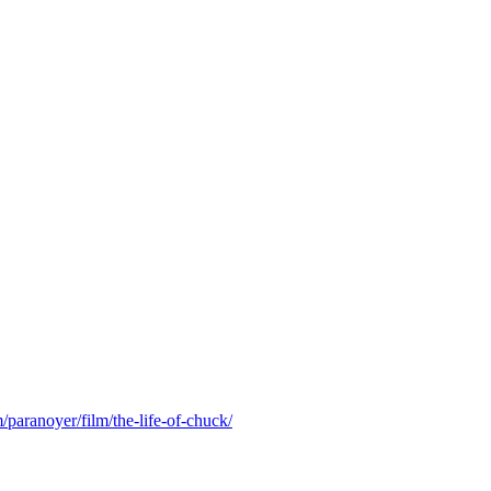
n-Württemberg.
ungesünder…
RZIMMER kann ich ebensowenig nachvollziehen
m/paranoyer/film/the-life-of-chuck/
).
 auch VOX LUX auf dem Kerbholz hat
telt es mich ein bisschen, wenn ich höre, dass drei Stunden Film auf