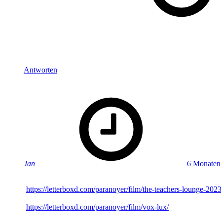
Christian aus Ostfriesland
Simon, du hättest bei Rush auch gerne Anika Nilles namentli
Sebastian, essen und lesen geht aus eigener Erfahrung sehr w
Antworten
says:
Jan
6 Monaten
Interessant, wie sehr unsere Meinungen dann doch manchma
(
https://letterboxd.com/paranoyer/film/the-teachers-lounge-2023
Und wenn ich dann noch höre (ein Umstand, den ich vorher 
(
https://letterboxd.com/paranoyer/film/vox-lux/
), dann muss ich
eine Art Pointe hinauslaufen.