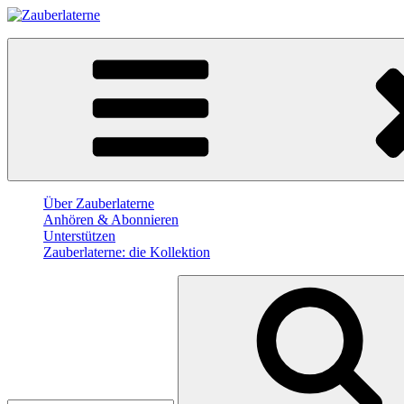
Skip
to
Zauberlaterne
content
Der Film-Podcast
Über Zauberlaterne
Anhören & Abonnieren
Unterstützen
Zauberlaterne: die Kollektion
Search
for: