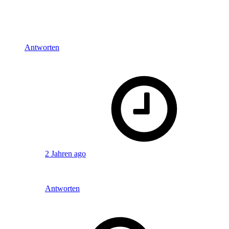
Ansonsten wünsche ich euch weiterhin alles Gute mit euren
Projekten, macht weiter so! Ihr gehört ohne Übertreibung zu
den sympathischsten Podcastern die ich bisher gehört habe.
Antworten
says:
Simon
2 Jahren ago
Vielen Dank für die Blumen. Eric!
Antworten
says: