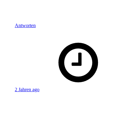
continues‘ – was ich schon immer schwachsinnig gefunden
habe, denn der Film nimmt zu keiner Zeit Bezug auf zu
Kaufmanns-Film oder dem von Don Siegel.
Antworten
says:
Ohrwell
2 Jahren ago
Ich nochmal 😉
Mein Eindruck zu Kaufmanns Version: ich muss leider mit
großem Bedauern sagen und ich höre euren Filmpodcast sehr
gerne, aber der Film hat mich, wie Sebastian oft gern sagt,
diesmal überhaupt nicht abgeholt. Er ist mir stellenweise zu
langatmig und verzettelt sich manchmal in so Miniszenen, wo