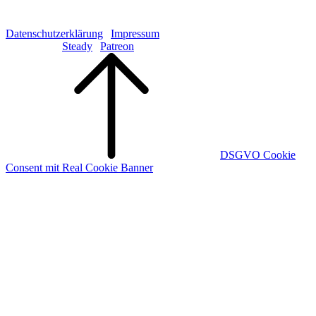
Copyright © 2026 Galaktisch aufs Ohr GbR S. Fistrich & S.
Göttling
Datenschutzerklärung
|
Impressum
Kündigung:
Steady
|
Patreon
Scroll
Up
DSGVO Cookie
Consent mit Real Cookie Banner