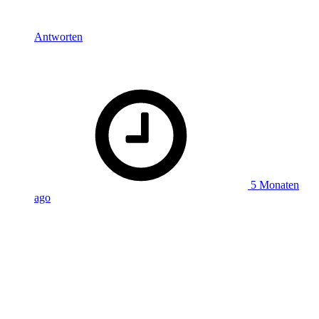
mehr gesehen hab.
Antworten
says:
Metzgermaker
5 Monaten
ago
Hallo Simon und Sebastian,
ich höre eigentlich euren Star Trek-Haupt-Podcast, habe diese
Folge nun aber zum Anlass genommen, mal in die
Zauberlaterne reinzuhören. Der Grund dafür ist, dass ich mich
während meiner (nun schon ein paar Jahre zurückliegenden
Studienzeit) ausführlich mit den vier „Körperfresser“-Filmen
beschäftigt habe. Ganz besonders aber mit dem Original „Die
Dämonischen“, zu dem ich eine Master-Seminarsarbeit