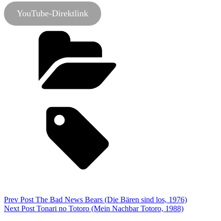
YouTube-Direktlink
Categories
Podcast
Tags,
die körperfresser
kommen
film-podcast
invasion of the body snatchers
podcast
zauberlaterne
Beitragsnavigation
Previous
Prev Post
The Bad News Bears (Die Bären sind los, 1976)
Post
Next
Next Post
Tonari no Totoro (Mein Nachbar Totoro, 1988)
Post