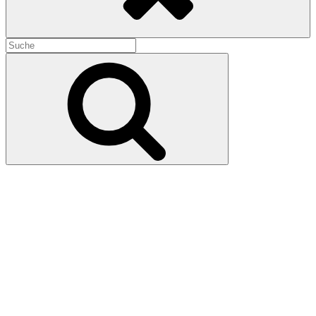
Search
for:
Search
Invasion of the Body Snatchers
(1978)
11. Oktober 2024
10. Oktober 2024
Über dem San Francisco der ausgehenden Siebziger geht grotesker
Regen hernieder, der Sporen einer sterbenden, außerirdischen Welt
mitbringt. Bald sind viele Menschen für ihre Angehörigen im
Uncanny Valley – „er sieht zwar aus wie mein Manfred, er benimmt
sich aber anders“ – und die Müllabfuhr holt große, graue, tote