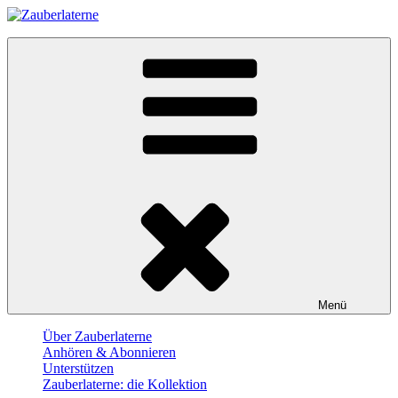
Skip
to
Zauberlaterne
content
Der Film-Podcast
Menü
Über Zauberlaterne
Anhören & Abonnieren
Unterstützen
Zauberlaterne: die Kollektion