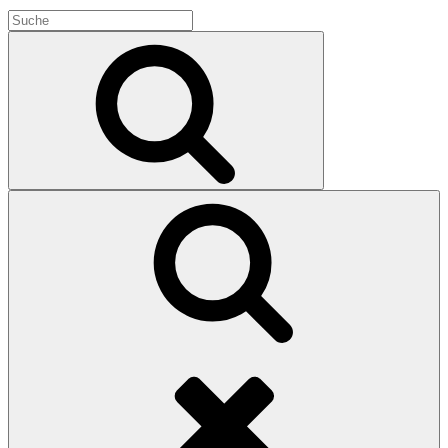
Search
for:
Search
Search