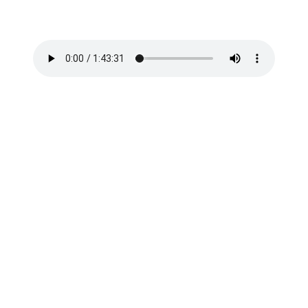
Wollmäuse ab. Philip Kaufmans SciFi-Horrorklassiker mit Donald
Sutherland.