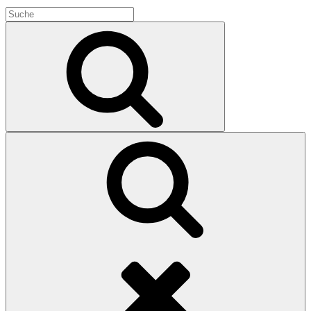
Search
for:
Search
Search