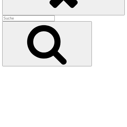
Search
for:
Search
The Raid (2011)
15. März 2024
1. April 2024
Fast vergessen hat die Filmwelt heute, dass der Actionfilm in den
Nullerjahren auf Desorientierung in Form schnell geschnittener
Ultra-Closeups setzte. Eine frische Brise war im Jahr 2011 unser
heutiger Independent-Kracher, den ein Waliser in Indonesien filmte,
der sowohl das Übersichtliche als auch feinste Choreographie
zurückbrachte – und der trotzdem knüppelhart ist. Kommt mit ins