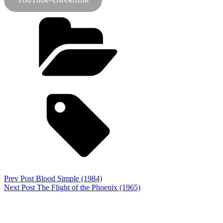
Categories
Podcast
Tags,
analyse
film-podcast
the raid
zauberlaterne
Beitragsnavigation
Previous
Prev Post
Blood Simple (1984)
Post
Next
Next Post
The Flight of the Phoenix (1965)
Post
2 thoughts on “
The Raid (2011)
”