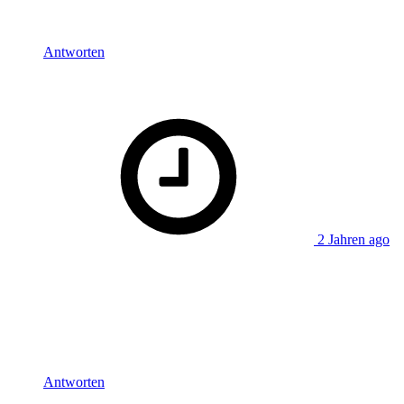
Film bzw. ‚ein‘ Brutaler Film. Allerdings nicht überzogen und
drchaus angemessen!!!
Antworten
says:
Steve aus Wien
2 Jahren ago
Gute Folge, meine Herren! Es war mir einmal mehr eine
große Freude, euch zuzuhören. 🙂 Was mich persönlich etwas
gewundert hat: Hab ich es überhört oder habt ihr tatsächlich
nie „John Wick“ erwähnt? Denn das wäre aus meiner Sicht
eine noch naheliegendere Reminiszenz an „The Raid“ als
„Mad Max: Fury Road“.
Antworten