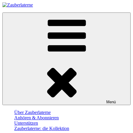
Skip
to
Zauberlaterne
content
Der Film-Podcast
Menü
Über Zauberlaterne
Anhören & Abonnieren
Unterstützen
Zauberlaterne: die Kollektion