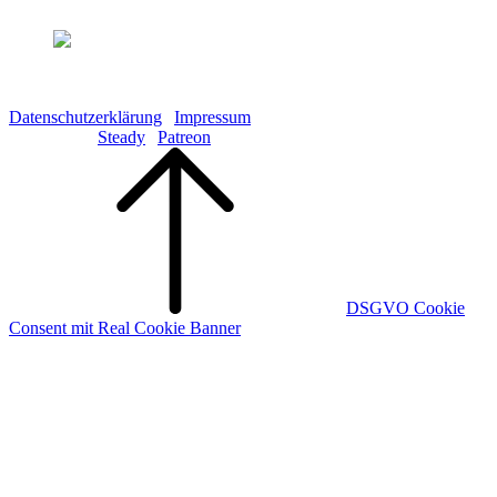
Copyright © 2026 Galaktisch aufs Ohr GbR S. Fistrich & S.
Göttling
Datenschutzerklärung
|
Impressum
Kündigung:
Steady
|
Patreon
Scroll
Up
DSGVO Cookie
Consent mit Real Cookie Banner