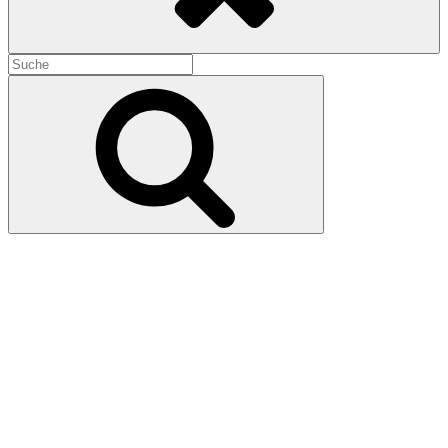
Search
for:
Search
About Schmidt (2002)
9. August 2024
7. August 2024
In diesem Frühwerk castet Regisseur Alexander Payne den
unvergleichlichen Jack Nicholson, der in diesem Spätwerk aus
seiner gewohnten Rolle fällt: Warren R. Schmidt ist ein Leisetreter,
ein Versager, der nach einer durchschnittlichen Karriere als
Versicherungsrechner mit der Rente direkt verwitwet, in ein
schwarzes Loch der Bedeutungslosigkeit fällt und das Publikum