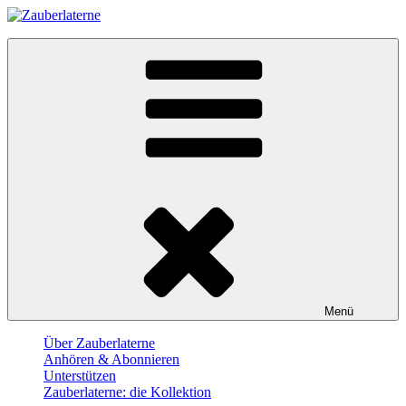
Skip
to
Zauberlaterne
content
Der Film-Podcast
Menü
Über Zauberlaterne
Anhören & Abonnieren
Unterstützen
Zauberlaterne: die Kollektion