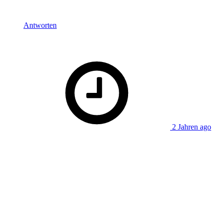
aufgezeigt hat, die mir noch gar nicht so klar waren.
Antworten
says:
SarahCrusher
2 Jahren ago
Hallo,
dies ist ein Film den ich ohne eure Empfehlung nicht
angeschaut hätte. Jack Nicholson ist vom Typ her einigen
Leuten aus meinem näheren Umfeld ähnlich, die ich sehr
anstrengend finde. Darum schau ich Filme in denen er eine
größere Rolle hat eigentlich nicht so gern. Den Film kann ich
deshalb auch nicht so herzergreifend finden, es ist eher das
Gefühl großen Unbehagens da.