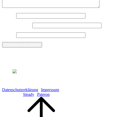
Name
*
E-Mail-Adresse
*
Website
Demnächst in der Zauberlaterne
Copyright © 2026 Galaktisch aufs Ohr GbR S. Fistrich & S.
Göttling
Datenschutzerklärung
|
Impressum
Kündigung:
Steady
|
Patreon
Scroll
Up