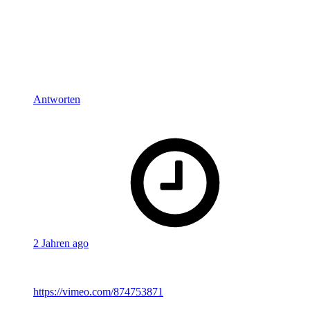
Bei Roberta sah ich wegen Regina Lemnitz, Guinan in 10
Vorne sprechen.
Aber am meisten abgelenkt hat mich die Synchro von
Schwiegersohn Randall, der von Charles Rettinghaus
gesprochen wird und seine Stimme ist ja für mich untrennbar
mit Geordi verbunden.
Viele Grüße
Antworten
says:
Thomas
2 Jahren ago
Einer von Euch sagte in der Folge, er mag Dokus – dann hier
ein echtes Schmankerl:
https://vimeo.com/874753871