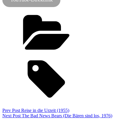
Categories
Podcast
Tags,
about schmidt
film-
podcast
jack nicholson
zauberlaterne
Beitragsnavigation
Previous
Prev Post
Reise in die Urzeit (1955)
Post
Next
Next Post
The Bad News Bears (Die Bären sind los, 1976)
Post
8 thoughts on “
About Schmidt (2002)
”