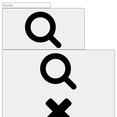
Search
for:
Search
Search