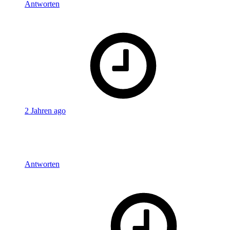
Antworten
says:
Julien
2 Jahren ago
lustiges funfact über den Film von nächster Woche : auch
wenn der Film einen FSK 6 hat, empfiehlt ihn Amazon erst ab
18. Kinder und Alkohol geht wohl gar nicht.
Antworten
says: