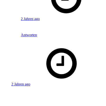
Julien
2 Jahren ago
Ich meinte natürlich nächsten Monat.
Antworten
says:
Liebefeld
2 Jahren ago
Moin Ihr Zwei
Ihr habt ja gesagt ihr seid immer auf der Suche nach guten
Dokumentationen. Vielleicht fallen ja Mockumentarys als