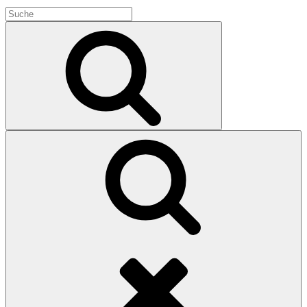
Search
for:
Search
Search