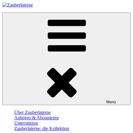
Skip
to
Zauberlaterne
content
Der Film-Podcast
Menü
Über Zauberlaterne
Anhören & Abonnieren
Unterstützen
Zauberlaterne: die Kollektion