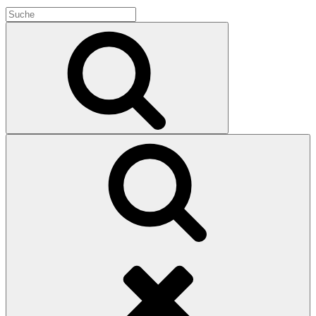
Search
for:
Search
Search