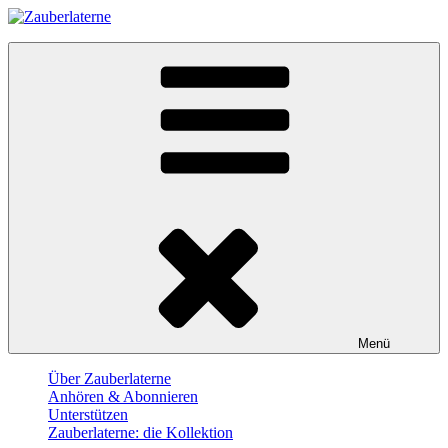
Skip
to
Zauberlaterne
content
Der Film-Podcast
Menü
Über Zauberlaterne
Anhören & Abonnieren
Unterstützen
Zauberlaterne: die Kollektion