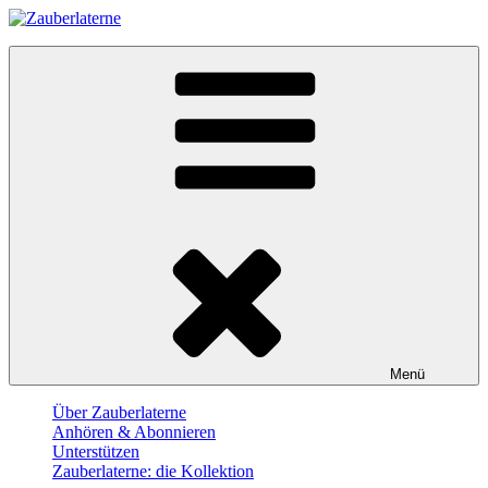
Skip
to
Zauberlaterne
content
Der Film-Podcast
Menü
Über Zauberlaterne
Anhören & Abonnieren
Unterstützen
Zauberlaterne: die Kollektion