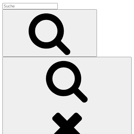
Search
for:
Search
Search