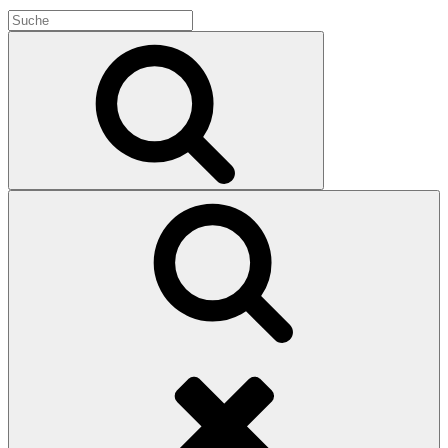
Search
for:
Search
Search