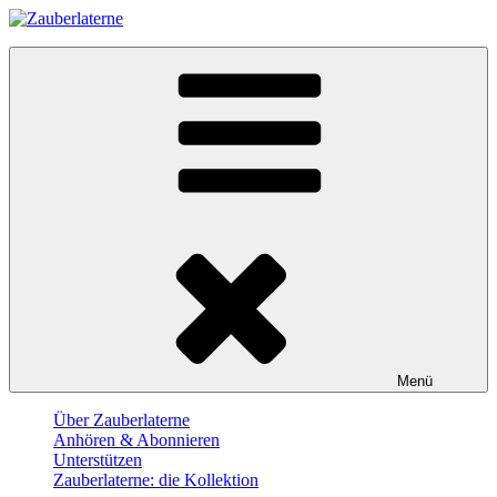
Skip
to
Zauberlaterne
content
Der Film-Podcast
Menü
Über Zauberlaterne
Anhören & Abonnieren
Unterstützen
Zauberlaterne: die Kollektion