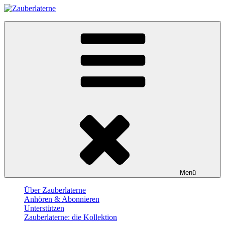
Skip
to
Zauberlaterne
content
Der Film-Podcast
Menü
Über Zauberlaterne
Anhören & Abonnieren
Unterstützen
Zauberlaterne: die Kollektion