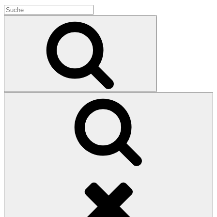
Search
for:
Search
Search